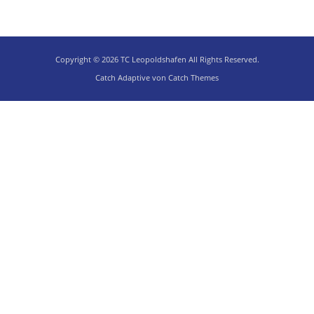
Copyright © 2026
TC Leopoldshafen
All Rights Reserved.
Catch Adaptive von
Catch Themes