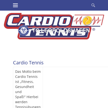
Erstes Menü
Suche
Zum
Inhalt:
Cardio Tennis
Das Motto beim
Cardio Tennis
ist „Fitness,
Gesundheit
und
Spaß!“ Hierbei
werden
Tennisübungen