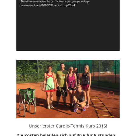
Player
Datei herunterladen: https://tcltest.sportgruppe.eu/wp-
content/uploads/2016/03/cardio-1.mp4?_=1
Unser erster Cardio-Tennis Kurs 2016!
Die Kosten belaufen sich auf 30 € für 5 Stunden