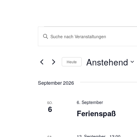
Veranstaltungen
Veranstaltungen
Bitte
Suche
Schlüsselwort
eingeben.
und
Suche
Anstehend
Ansichten,
Heute
nach
Navigation
Veranstaltungen
Datum
Schlüsselwort.
wählen.
September 2026
6. September
SO.
6
Ferienspaß
12. September - 13:00
SA.